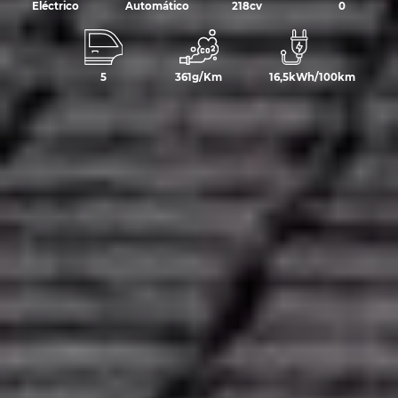
Eléctrico
Automático
218cv
0
5
361g/Km
16,5kWh/100km