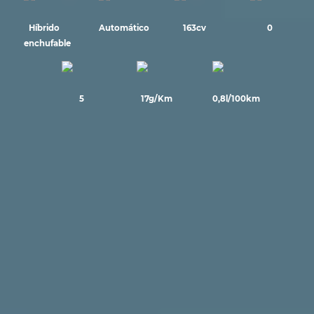
Híbrido
Automático
163cv
0
enchufable
5
17g/Km
0,8l/100km