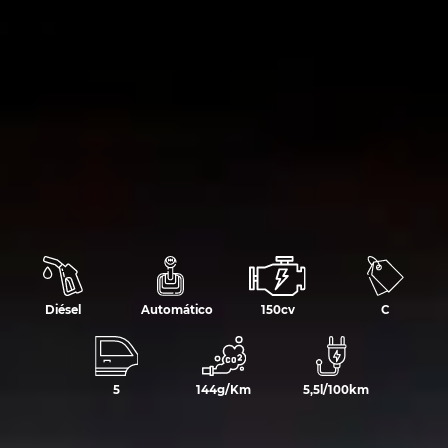
Diésel
Automático
150cv
C
5
144g/Km
5,5l/100km