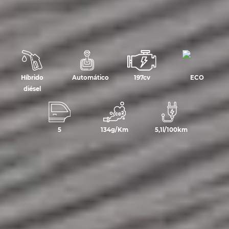
Híbrido
Automático
197cv
ECO
diésel
5
134g/Km
5,1l/100km