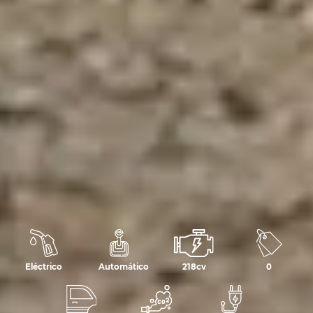
Eléctrico
Automático
218cv
0