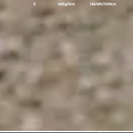
5
405g/Km
14kWh/100km