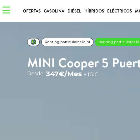
OFERTAS
GASOLINA
DIÉSEL
HÍBRIDOS
ELÉCTRICOS
M
Renting particulares Mini
Renting particulares M
MINI Cooper 5 Puert
347€/Mes
Desde:
+ IGIC