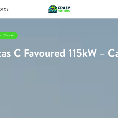
OTOS
ini Cooper
as C Favoured 115kW – Ca