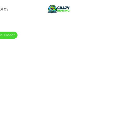
OTOS
ini Cooper
tial