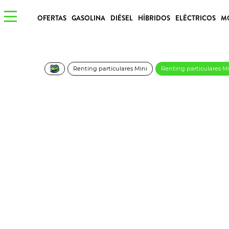
OFERTAS
GASOLINA
DIÉSEL
HÍBRIDOS
ELÉCTRICOS
M
Renting particulares Mini
Renting particulares M
MINI Cooper C Essen
475€/Mes
Desde:
más IVA