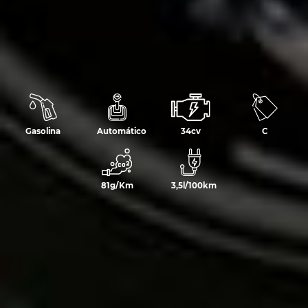
Gasolina
Automático
34cv
C
81g/Km
3,5l/100km