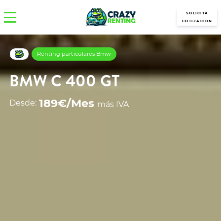
SOLICITA
COTIZACIÓN
Renting particulares Bmw
BMW C 400 GT
189€/Mes
Desde:
más IVA