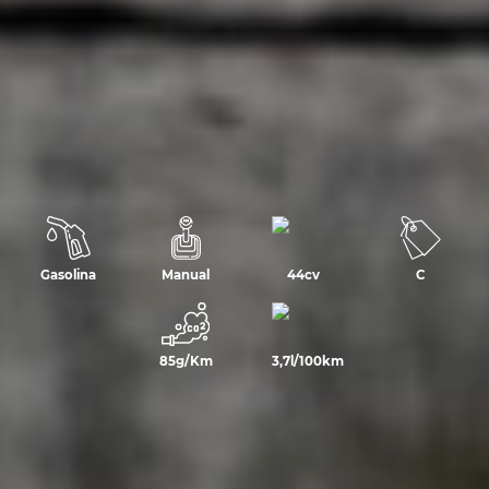
Gasolina
Manual
44cv
C
85g/Km
3,7l/100km