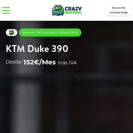
SOLICITA
COTIZACIÓN
Alquiler De Coches A Largo Plazo
KTM Duke 390
152€/Mes
Desde:
más IVA