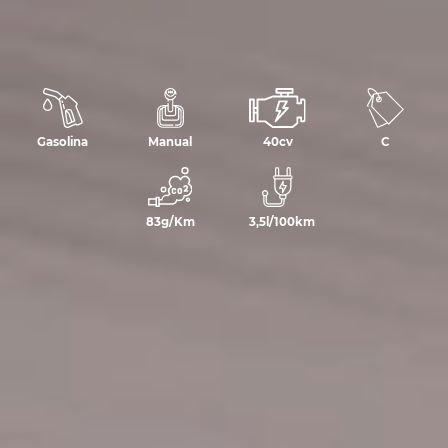
Gasolina
Manual
40cv
C
83g/Km
3,5l/100km