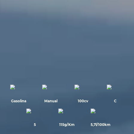
Gasolina
Manual
100cv
C
5
115g/Km
5,7l/100km