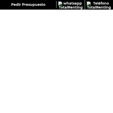
GALERÍA
Pedir Presupuesto
OPEL CORSA GS 1.2T 74KW (100CV)