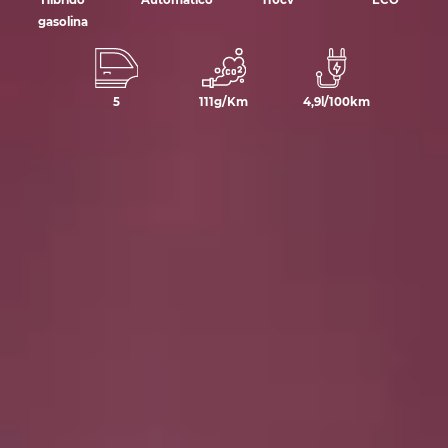
Híbrido
Automático
110cv
ECO
gasolina
5
111g/Km
4,9l/100km