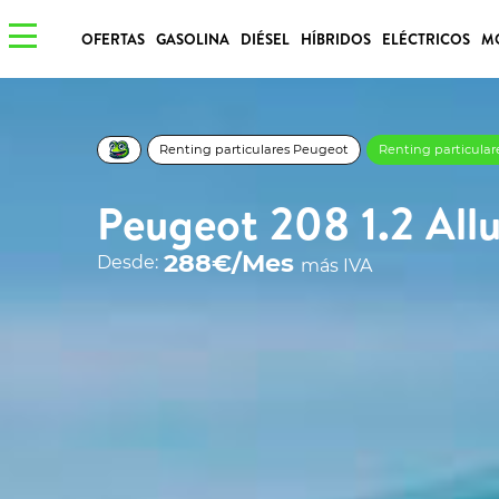
OFERTAS
GASOLINA
DIÉSEL
HÍBRIDOS
ELÉCTRICOS
M
Renting particulares Peugeot
Renting particula
Peugeot 208 1.2 All
288€/Mes
Desde:
más IVA