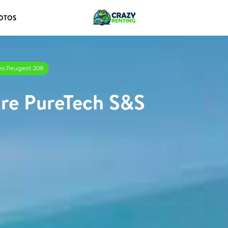
OTOS
res Peugeot 208
ure PureTech S&S