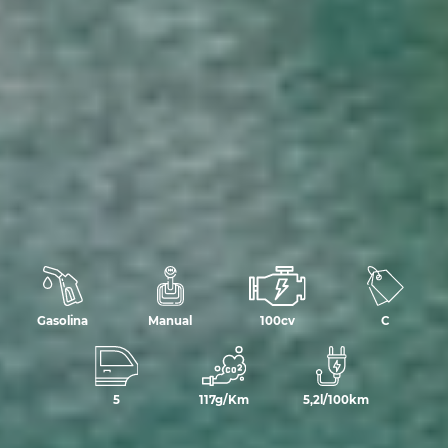
Gasolina
Manual
100cv
C
5
117g/Km
5,2l/100km