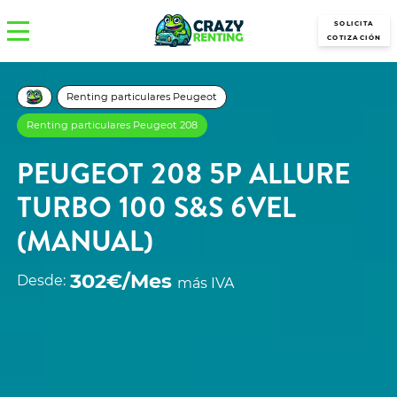
SOLICITA
COTIZACIÓN
Renting particulares Peugeot
Renting particulares Peugeot 208
PEUGEOT 208 5P ALLURE
TURBO 100 S&S 6VEL
(MANUAL)
302€/Mes
Desde:
más IVA