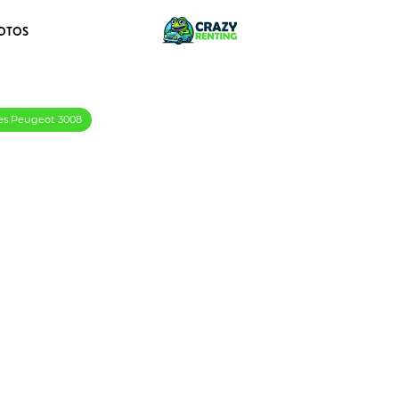
OTOS
res Peugeot 3008
id 1.2 100KW GT eDCS6