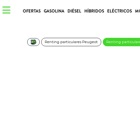
OFERTAS
GASOLINA
DIÉSEL
HÍBRIDOS
ELÉCTRICOS
M
Renting particulares Peugeot
Renting particula
Peugeot 3008 Hybr
€/Mes
Desde:
más IVA