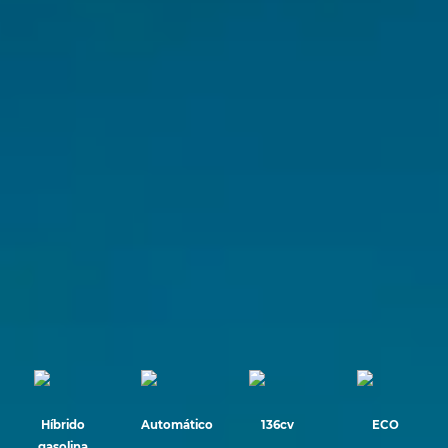
Híbrido
Automático
136cv
ECO
gasolina