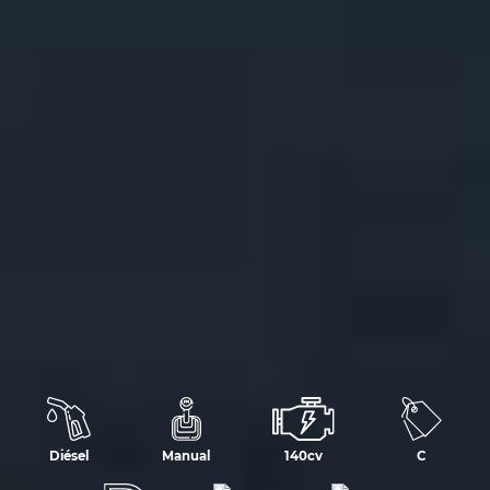
Diésel
Manual
140cv
C