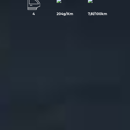
4
204g/Km
7,8l/100km