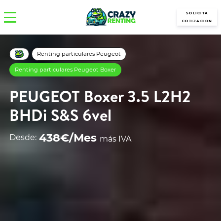
SOLICITA
COTIZACIÓN
Renting particulares Peugeot
Renting particulares Peugeot Boxer
PEUGEOT Boxer 3.5 L2H2
BHDi S&S 6vel
438€/Mes
Desde:
más IVA