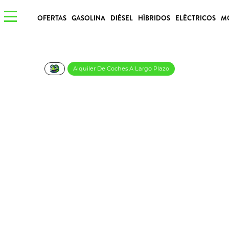
OFERTAS
GASOLINA
DIÉSEL
HÍBRIDOS
ELÉCTRICOS
M
Alquiler De Coches A Largo Plazo
PEUGEOT PARTNER
€/Mes
Desde:
más IVA