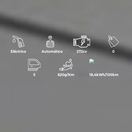
Eléctrico
Automático
272cv
0
5
620g/Km
18,4kWh/100km