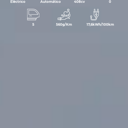
Eléctrico
Automático
408cv
0
5
560g/Km
17,6kWh/100km