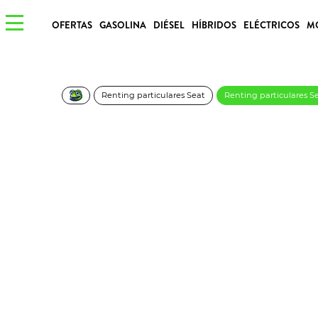
OFERTAS
GASOLINA
DIÉSEL
HÍBRIDOS
ELÉCTRICOS
M
Renting particulares Seat
Renting particulares Se
SEAT Ibiza 1.0 TSI S
€/Mes
Desde:
más IVA