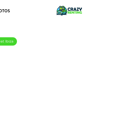
OTOS
at Ibiza
tyle XL S&S