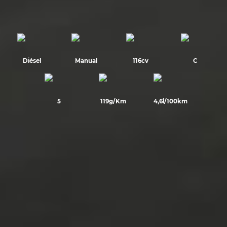
Diésel
Manual
116cv
C
5
119g/Km
4,6l/100km