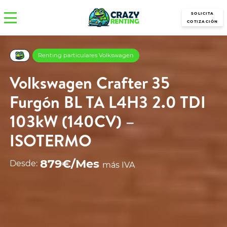
SOLICITA
COTIZACIÓN
Renting particulares Volkswagen
Volkswagen Crafter 35
Furgón BL TA L4H3 2.0 TDI
103kW (140CV) –
ISOTERMO
879€/Mes
Desde:
más IVA