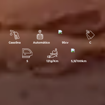
Gasolina
Automático
95cv
C
5
121g/Km
5,3l/100km