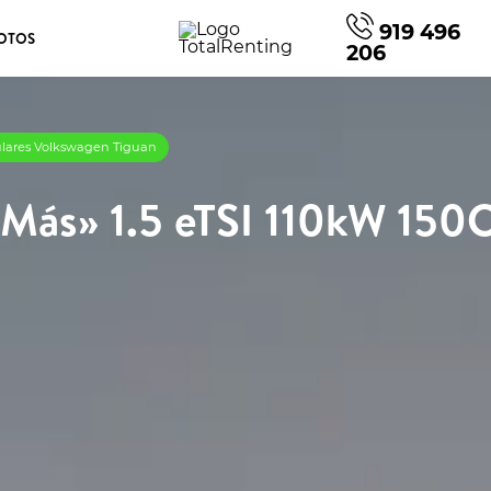
919 496
OTOS
206
ulares Volkswagen Tiguan
Más» 1.5 eTSI 110kW 150