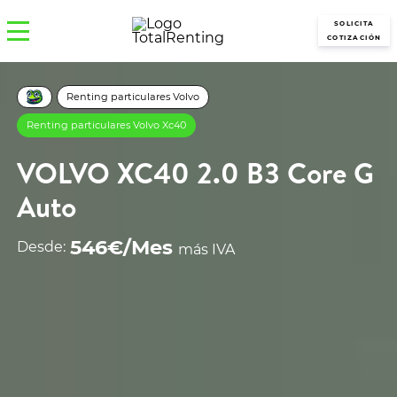
SOLICITA
COTIZACIÓN
Renting particulares Volvo
Renting particulares Volvo Xc40
VOLVO XC40 2.0 B3 Core G
Auto
546€/Mes
Desde:
más IVA