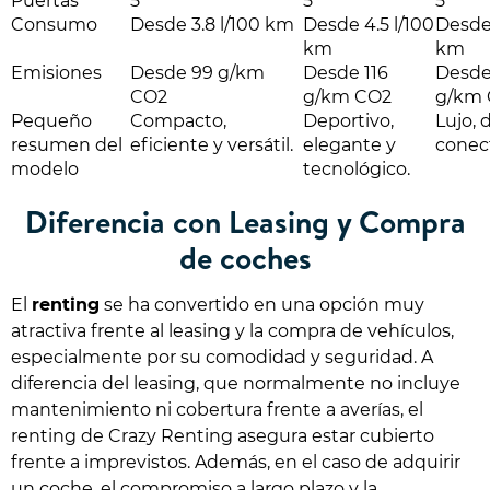
Puertas
5
5
5
Consumo
Desde 3.8 l/100 km
Desde 4.5 l/100
Desde 
km
km
Emisiones
Desde 99 g/km
Desde 116
Desde
CO2
g/km CO2
g/km
Pequeño
Compacto,
Deportivo,
Lujo, 
resumen del
eficiente y versátil.
elegante y
conect
modelo
tecnológico.
Diferencia con Leasing y Compra
de coches
El
renting
se ha convertido en una opción muy
atractiva frente al leasing y la compra de vehículos,
especialmente por su comodidad y seguridad. A
diferencia del leasing, que normalmente no incluye
mantenimiento ni cobertura frente a averías, el
renting de Crazy Renting asegura estar cubierto
frente a imprevistos. Además, en el caso de adquirir
un coche, el compromiso a largo plazo y la