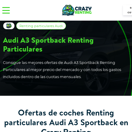
S
CO
Renting particulares Audi
Audi A3 Sportback Renting
Particulares
Consigue las mejores ofertas de Audi A3 Sportback Renting
Particulares al mejor precio del mercado y con todos los gastos
incluidos dentro de las cuotas mensuales.
Ofertas de coches Renting
particulares Audi A3 Sportback en
Crazy Renting