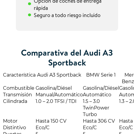
Opción de coches de entrega
rápida
Seguro a todo riesgo incluido
Comparativa del Audi A3
Sportback
Característica
Audi A3 Sportback
BMW Serie 1
Mer
Benz
Combustible
Gasolina/Diésel
Gasolina/Diésel
Gasoli
Transmisión
Manual/Automático
Automático
Autom
Cilindrada
1.0 – 2.0 TFSI / TDI
1.5 – 3.0
1.3 – 
TwinPower
Turbo
Motor
Hasta 150 CV
Hasta 306 CV
Hasta
Distintivo
Eco/C
Eco/C
Eco/C