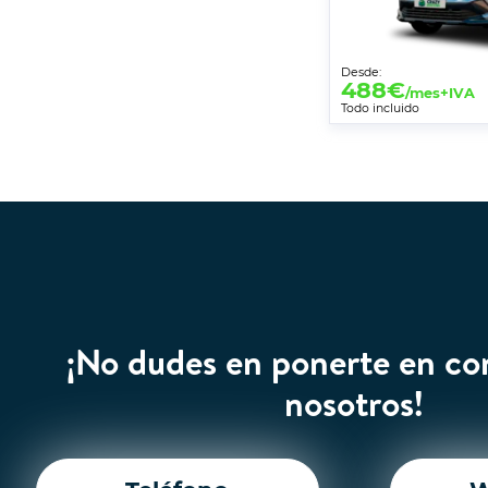
Desde:
488
€
/mes+IVA
Todo incluido
¡No dudes en ponerte en co
nosotros!