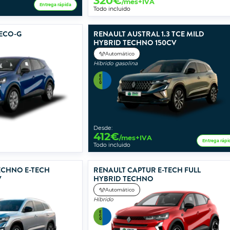
320
€
/mes+IVA
Entrega rápida
Todo incluido
 ECO-G
RENAULT AUSTRAL 1.3 TCE MILD
HYBRID TECHNO 150CV
Automático
Híbrido gasolina
Desde:
412
€
/mes+IVA
Entrega rápi
Todo incluido
ECHNO E-TECH
RENAULT CAPTUR E-TECH FULL
V
HYBRID TECHNO
Automático
Híbrido