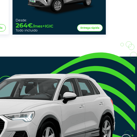
Desde:
264
€
/mes+IGIC
da
Entrega rápida
Todo incluido