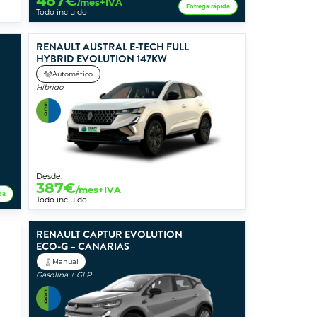
487
€
/mes+IVA
Entrega rápida
Todo incluido
RENAULT AUSTRAL E-TECH FULL
HYBRID EVOLUTION 147KW
Automático
Híbrido
Desde:
387
€
/mes+IVA
da
Todo incluido
RENAULT CAPTUR EVOLUTION
ECO-G – CANARIAS
Manual
Gasolina + GLP