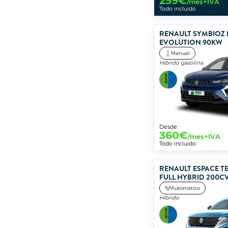
259
€
/mes+IVA
Todo incluido
RENAULT SYMBIOZ
EVOLUTION 90KW
Manual
Híbrido gasolina
Desde:
360
€
/mes+IVA
Todo incluido
RENAULT ESPACE T
FULL HYBRID 200C
Automático
Híbrido