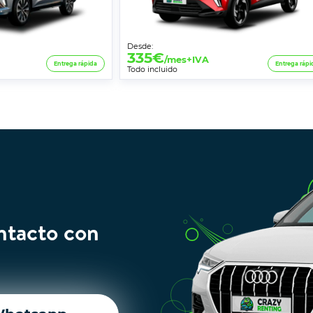
Desde:
335
€
/mes+IVA
Entrega rápida
Entrega rápi
Todo incluido
ntacto con