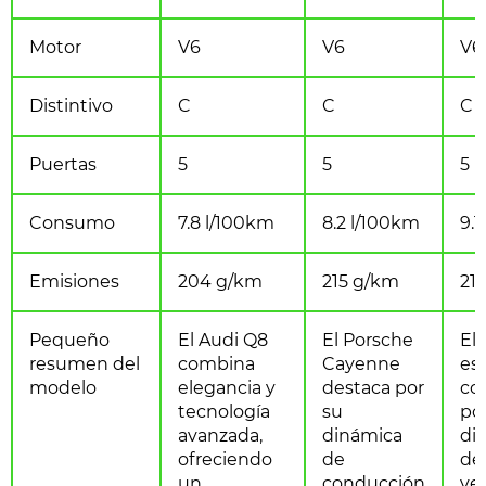
Motor
V6
V6
V6
Distintivo
C
C
C
Puertas
5
5
5
Consumo
7.8 l/100km
8.2 l/100km
9.1
Emisiones
204 g/km
215 g/km
21
Pequeño
El Audi Q8
El Porsche
El
resumen del
combina
Cayenne
es
modelo
elegancia y
destaca por
co
tecnología
su
po
avanzada,
dinámica
di
ofreciendo
de
de
un
conducción
ver