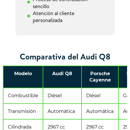
sencillo
Atención al cliente
personalizada
Comparativa del Audi Q8
Modelo
Audi Q8
Porsche
B
Cayenne
Combustible
Diésel
Diésel
Ga
Transmisión
Automática
Automática
Au
Cilindrada
2967 cc
2967 cc
29