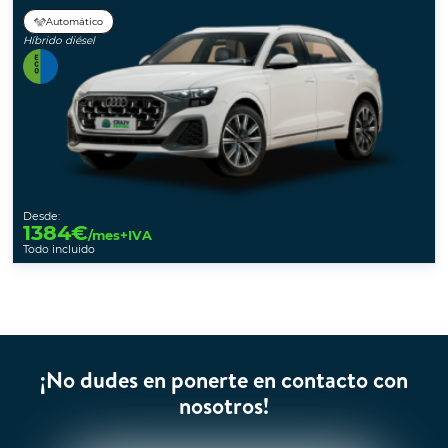
Automático
Híbrido diésel
Desde:
1384
€
/mes+IVA
Todo incluido
¡No dudes en ponerte en contacto con
nosotros!