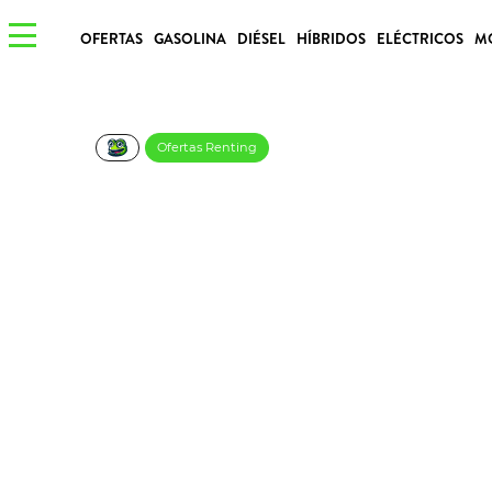
OFERTAS
GASOLINA
DIÉSEL
HÍBRIDOS
ELÉCTRICOS
M
Ofertas Renting
BMW ix2 eDrive20 –
€/Mes
Desde:
más IVA