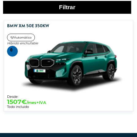
Filtrar
BMW XM 50E 350KW
Automático
Híbrido enchufable
Desde:
1507
€
/mes+IVA
Todo incluido