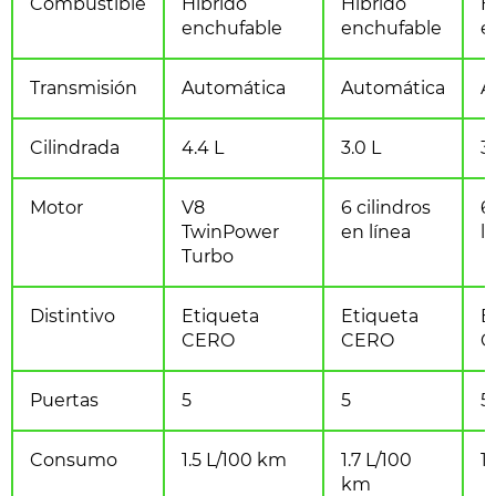
Combustible
Híbrido
Híbrido
H
enchufable
enchufable
e
Transmisión
Automática
Automática
A
Cilindrada
4.4 L
3.0 L
3
Motor
V8
6 cilindros
6
TwinPower
en línea
l
Turbo
Distintivo
Etiqueta
Etiqueta
E
CERO
CERO
C
Puertas
5
5
5
Consumo
1.5 L/100 km
1.7 L/100
1
km