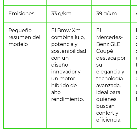
Emisiones
33 g/km
39 g/km
4
Pequeño
El Bmw Xm
El
E
resumen del
combina lujo,
Mercedes-
o
modelo
potencia y
Benz GLE
d
sostenibilidad
Coupé
d
con un
destaca por
u
diseño
su
t
innovador y
elegancia y
p
un motor
tecnología
q
híbrido de
avanzada,
v
alto
ideal para
es
rendimiento.
quienes
f
buscan
confort y
eficiencia.