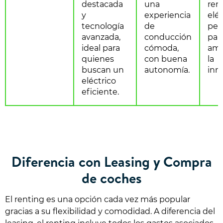
destacada
una
ren
y
experiencia
eléc
tecnología
de
per
avanzada,
conducción
para
ideal para
cómoda,
ama
quienes
con buena
la
buscan un
autonomía.
inn
eléctrico
eficiente.
Diferencia con Leasing y Compra
de coches
El renting es una opción cada vez más popular
gracias a su flexibilidad y comodidad. A diferencia del