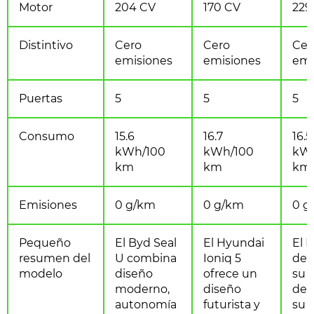
Motor
204 CV
170 CV
229
Distintivo
Cero
Cero
Cer
emisiones
emisiones
emi
Puertas
5
5
5
Consumo
15.6
16.7
16.5
kWh/100
kWh/100
kWh
km
km
km
Emisiones
0 g/km
0 g/km
0 g
Pequeño
El Byd Seal
El Hyundai
El 
resumen del
U combina
Ioniq 5
des
modelo
diseño
ofrece un
su 
moderno,
diseño
dep
autonomía
futurista y
su