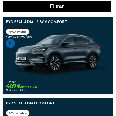
Filtrar
BYD SEAL U DM-I 218CV COMFORT
Automático
Híbrido enchufable
Desde:
487
€
/mes+IVA
Todo incluido
BYD SEAL U DM I COMFORT
Automático