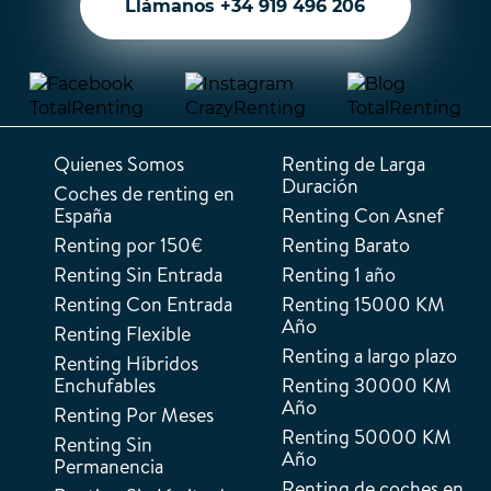
Llámanos +34 919 496 206
Quienes Somos
Renting de Larga
Duración
Coches de renting en
España
Renting Con Asnef
Renting por 150€
Renting Barato
Renting Sin Entrada
Renting 1 año
Renting Con Entrada
Renting 15000 KM
Año
Renting Flexible
Renting a largo plazo
Renting Híbridos
Enchufables
Renting 30000 KM
Año
Renting Por Meses
Renting 50000 KM
Renting Sin
Año
Permanencia
Renting de coches en