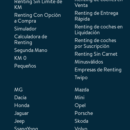
Renting Sin Límite de
Venta
KM
Renting de Entrega
Renting Con Opción
Rápida
a Compra
Renting de coches en
Simulador
Liquidación
Calculadora de
Renting de coches
Renting
por Suscripción
Segunda Mano
Renting Sin Carnet
KM 0
Minusválidos
Pequeños
Empresas de Renting
Twipo
MG
Mazda
Dacia
Mini
Honda
Opel
Jaguar
Porsche
Jeep
Skoda
SsangYong
Volvo