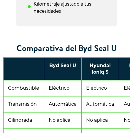
Kilometraje ajustado a tus
necesidades
Comparativa del Byd Seal U
Byd Seal U
Hyundai
K
Ioniq 5
Combustible
Eléctrico
Eléctrico
Elé
Transmisión
Automática
Automática
Aut
Cilindrada
No aplica
No aplica
No 