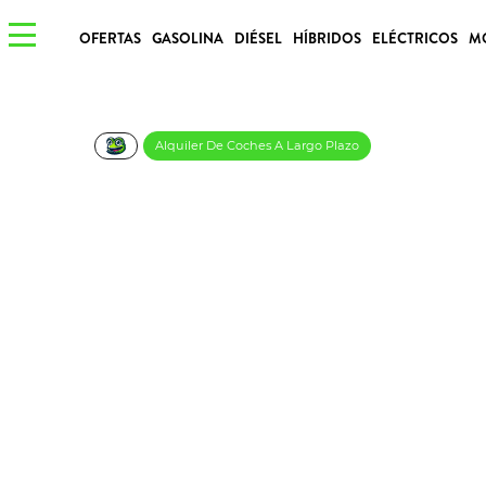
OFERTAS
GASOLINA
DIÉSEL
HÍBRIDOS
ELÉCTRICOS
M
Alquiler De Coches A Largo Plazo
Citröen Berlingo Ta
€/Mes
Desde:
más IVA