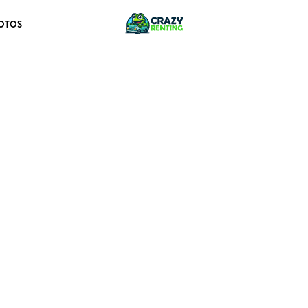
OTOS
lla M BlueHDI 100cv van