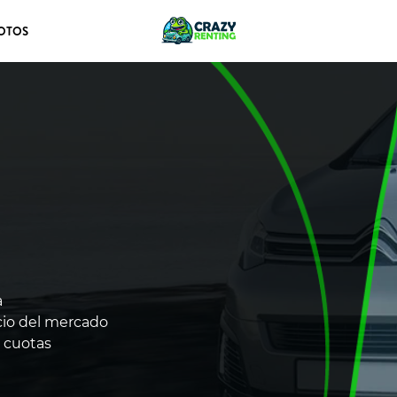
OTOS
a
cio del mercado
s cuotas