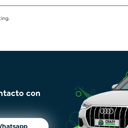
ting.
ntacto con
hatsapp