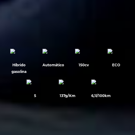
Híbrido
Automático
150cv
ECO
gasolina
5
137g/Km
6,1l/100km