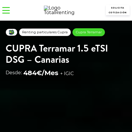
SOLICITA
COTIZACIÓN
Renting particulares Cupra
Cupra Terramar
CUPRA Terramar 1.5 eTSI
DSG – Canarias
484€/Mes
Desde:
+ IGIC