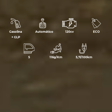
Gasolina
Automático
120cv
ECO
+ GLP
5
116g/Km
5,7l/100km