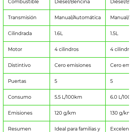
Combustible
Diésel/Bencina
Diésel/B
Transmisión
Manual/Automática
Manual/A
Cilindrada
1.6L
1.5L
Motor
4 cilindros
4 cilindr
Distintivo
Cero emisiones
Cero emi
Puertas
5
5
Consumo
5.5 L/100km
6.0 L/10
Emisiones
120 g/km
130 g/km
Resumen
Ideal para familias y
Excelent