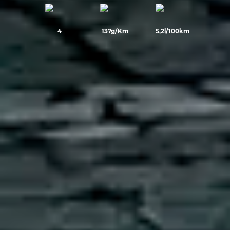
4
137g/Km
5,2l/100km