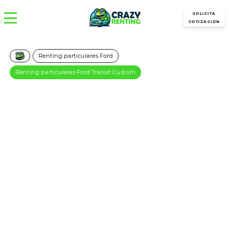
SOLICITA
COTIZACIÓN
Renting particulares Ford
Renting particulares Ford Transit Custom
FORD Transit Custom
Furgon Van 2.0 Ecoblue
136Cv 280 L1 Trend
449€/Mes
Desde:
más IVA