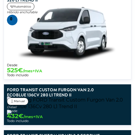
320 L1 TREND II
Automático
Híbrido enchufable
Desde:
525
€
/mes+IVA
Todo incluido
FORD TRANSIT CUSTOM FURGON VAN 2.0
ECOBLUE 136CV 280 L1 TREND II
Manual
Diésel
Desde:
432
€
/mes+IVA
Todo incluido