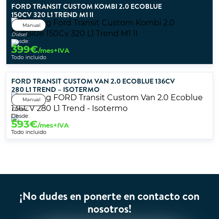
FORD TRANSIT CUSTOM KOMBI 2.0 ECOBLUE
150CV 320 L1 TREND M1 II
Manual
Diésel
Desde:
399
€
/mes+IVA
Todo incluido
FORD TRANSIT CUSTOM VAN 2.0 ECOBLUE 136CV
280 L1 TREND – ISOTERMO
Manual
Diésel
Desde:
593
€
/mes+IVA
Todo incluido
¡No dudes en ponerte en contacto con
nosotros!