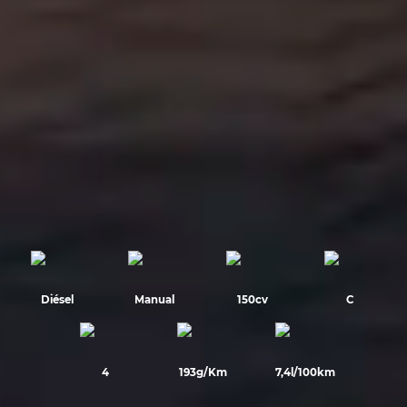
Diésel
Manual
150cv
C
4
193g/Km
7,4l/100km