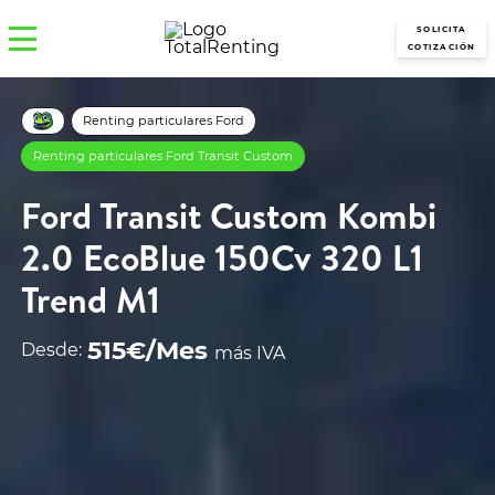
SOLICITA
COTIZACIÓN
Renting particulares Ford
Renting particulares Ford Transit Custom
Ford Transit Custom Kombi
2.0 EcoBlue 150Cv 320 L1
Trend M1
515€/Mes
Desde:
más IVA