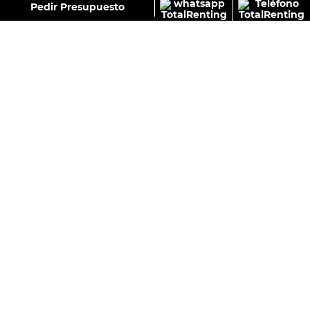
GALERÍA
Pedir Presupuesto
FORD TRANSIT CUSTOM KOMBI 2.0 ECOBLUE 150CV
320 L1 TREND M1
515
€
Sin IVA
Desde:
/Mes+IVA
Con IVA
Colores:
RELLENA EL FORMULARIO