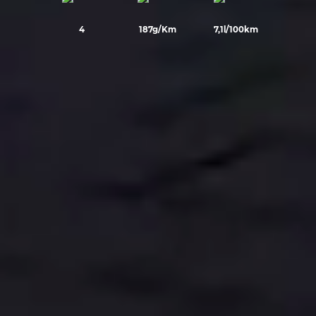
4
187g/Km
7,1l/100km