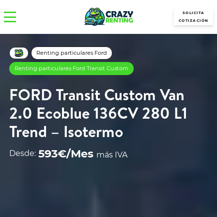
SOLICITA
COTIZACIÓN
Renting particulares Ford
Renting particulares Ford Transit Custom
FORD Transit Custom Van
2.0 Ecoblue 136CV 280 L1
Trend – Isotermo
593€/Mes
Desde:
más IVA