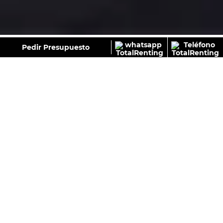
GALERÍA
Pedir Presupuesto
FORD TRANSIT CUSTOM VAN 2.0 ECOBLUE 136CV
280 L1 TREND – ISOTERMO
593
€
Sin IVA
Desde:
/Mes+IVA
Con IVA
Colores: