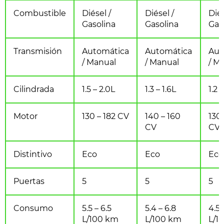
Combustible
Diésel /
Diésel /
Diés
Gasolina
Gasolina
Gas
Transmisión
Automática
Automática
Aut
/ Manual
/ Manual
/ M
Cilindrada
1.5 – 2.0L
1.3 – 1.6L
1.2 
Motor
130 – 182 CV
140 – 160
130 
CV
CV
Distintivo
Eco
Eco
Eco
Puertas
5
5
5
Consumo
5.5 – 6.5
5.4 – 6.8
4.5 
L/100 km
L/100 km
L/1