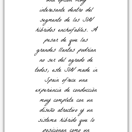
una opción muy
interesante dentro del
segmento de los SUV
híbridos enchufables. A
pesar de que las
grandes llantas podrían
no ser del agrado de
todos, este SUV made in
Spain ofrece una
experiencia de conducción
muy completa con un
diseño atractivo y un
sistema híbrido que lo
posicionan como un