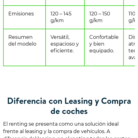
Emisiones
120 – 145
120 – 150
110 
g/km
g/km
g/
Resumen
Versátil,
Confortable
Dis
del modelo
espacioso y
y bien
atra
eficiente.
equipado.
tec
ava
Diferencia con Leasing y Compra
de coches
El renting se presenta como una solución ideal
frente al leasing y la compra de vehículos. A