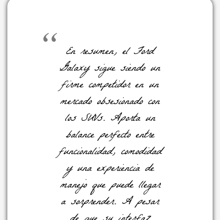
En resumen, el
Ford
Galaxy
sigue siendo un
firme competidor en un
mercado obsesionado con
los SUVs. Aporta un
balance perfecto entre
funcionalidad, comodidad
y una experiencia de
manejo que puede llegar
a sorprender. A pesar
de que su interfaz