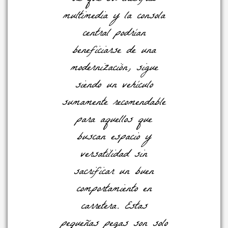
multimedia y la consola
central podrían
beneficiarse de una
modernización, sigue
siendo un vehículo
sumamente recomendable
para aquellos que
buscan espacio y
versatilidad sin
sacrificar un buen
comportamiento en
carretera. Estas
pequeñas pegas son solo