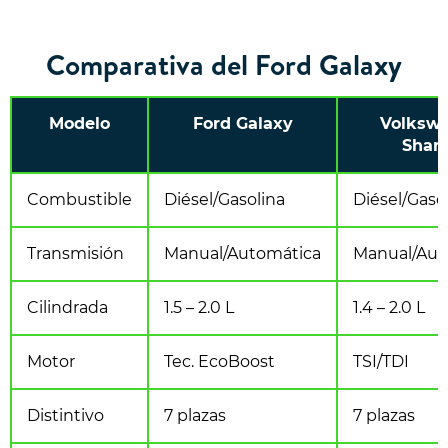
Comparativa del Ford Galaxy
Modelo
Ford Galaxy
Volksw
Shar
Combustible
Diésel/Gasolina
Diésel/Gaso
Transmisión
Manual/Automática
Manual/Aut
Cilindrada
1.5 – 2.0 L
1.4 – 2.0 L
Motor
Tec. EcoBoost
TSI/TDI
Distintivo
7 plazas
7 plazas