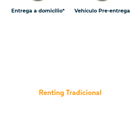
Entrega a domicilio*
Vehículo Pre-entrega
Vehículos exclusivos en Asturias al
mejor precio
Renting Tradicional
En Crazy Renting, nos enorgullecemos de
ofrecer los mejores vehículos en Asturias con las
condiciones más ventajosas. Nuestros coches
están disponibles para entrega rápida y con una
atención personalizada que asegura tu