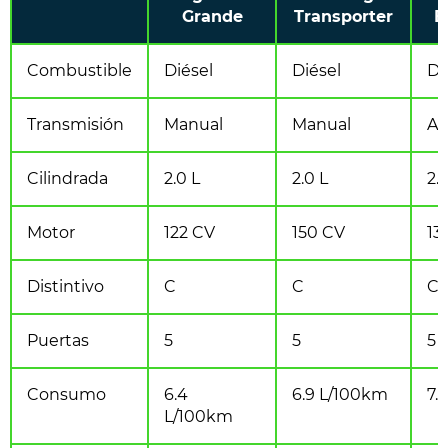
Grande
Transporter
B
Combustible
Diésel
Diésel
Di
Transmisión
Manual
Manual
Au
Cilindrada
2.0 L
2.0 L
2.1
Motor
122 CV
150 CV
13
Distintivo
C
C
C
Puertas
5
5
5
Consumo
6.4
6.9 L/100km
7.
L/100km