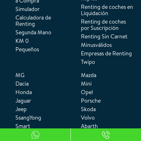
a Compra
Renting de coches en
Simulador
Liquidación
Calculadora de
Renting de coches
Renting
por Suscripción
Segunda Mano
Renting Sin Carnet
KM 0
Minusválidos
Pequeños
Empresas de Renting
Twipo
MG
Mazda
Dacia
Mini
Honda
Opel
Jaguar
Porsche
Jeep
Skoda
SsangYong
Volvo
Smart
Abarth
Subaru
Alfa Romeo