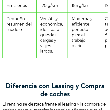
Emisiones
170 g/km
183 g/km
19
Pequeño
Versátil y
Moderna y
Co
resumen del
económica,
eficiente,
te
modelo
ideal para
perfecta
av
grandes
para el
óp
cargas y
trabajo
pa
viajes
diario.
pr
largos.
Diferencia con Leasing y Compra
de coches
El renting se destaca frente al leasing y la compra de