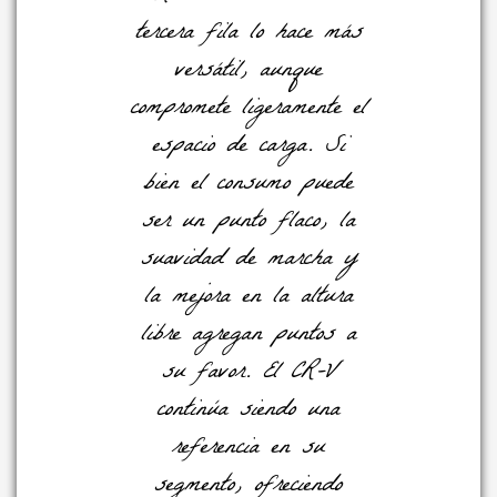
tercera fila lo hace más
versátil, aunque
compromete ligeramente el
espacio de carga. Si
bien el consumo puede
ser un punto flaco, la
suavidad de marcha y
la mejora en la altura
libre agregan puntos a
su favor. El CR-V
continúa siendo una
referencia en su
segmento, ofreciendo