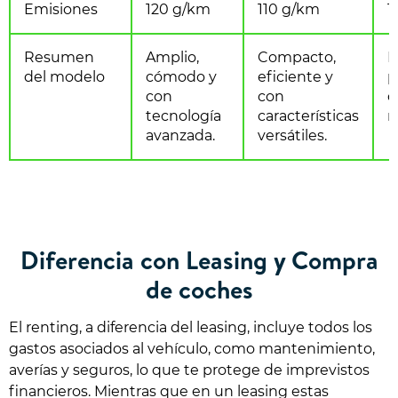
Emisiones
120 g/km
110 g/km
1
Resumen
Amplio,
Compacto,
E
del modelo
cómodo y
eficiente y
p
con
con
c
tecnología
características
r
avanzada.
versátiles.
Diferencia con Leasing y Compra
de coches
El renting, a diferencia del leasing, incluye todos los
gastos asociados al vehículo, como mantenimiento,
averías y seguros, lo que te protege de imprevistos
financieros. Mientras que en un leasing estas