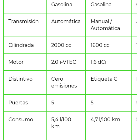
Gasolina
Gasolina
G
Transmisión
Automática
Manual /
A
Automática
Cilindrada
2000 cc
1600 cc
1
Motor
2.0 i-VTEC
1.6 dCi
1
Distintivo
Cero
Etiqueta C
E
emisiones
Puertas
5
5
5
Consumo
5,4 l/100
4,7 l/100 km
5
km