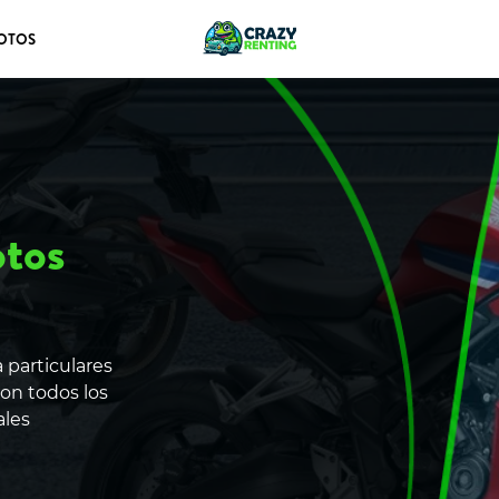
OTOS
otos
 particulares
on todos los
ales