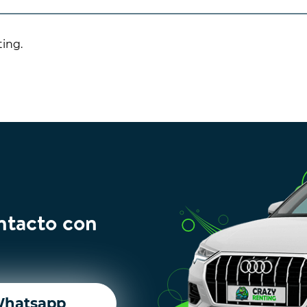
ting.
ntacto con
hatsapp