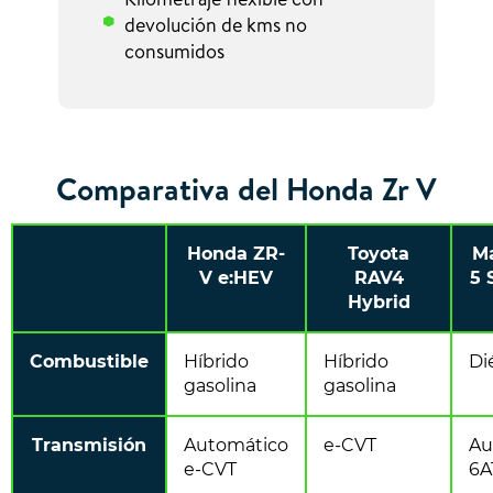
devolución de kms no
consumidos
Comparativa del Honda Zr V
Honda ZR-
Toyota
M
V e:HEV
RAV4
5 
Hybrid
Combustible
Híbrido
Híbrido
Di
gasolina
gasolina
Transmisión
Automático
e-CVT
Au
e-CVT
6A