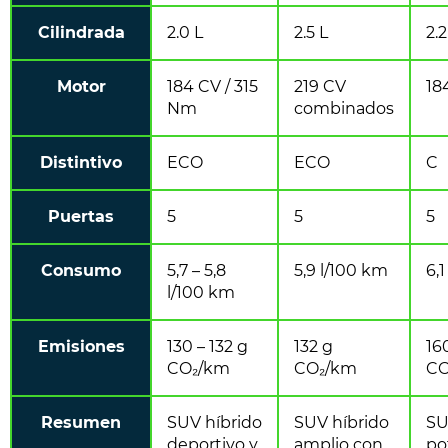
Cilindrada
2.0 L
2.5 L
2.2
Motor
184 CV / 315
219 CV
18
Nm
combinados
Distintivo
ECO
ECO
C
Puertas
5
5
5
Consumo
5,7 – 5,8
5,9 l/100 km
6,
l/100 km
Emisiones
130 – 132 g
132 g
16
CO₂/km
CO₂/km
CO
Resumen
SUV híbrido
SUV híbrido
SU
deportivo y
amplio con
po