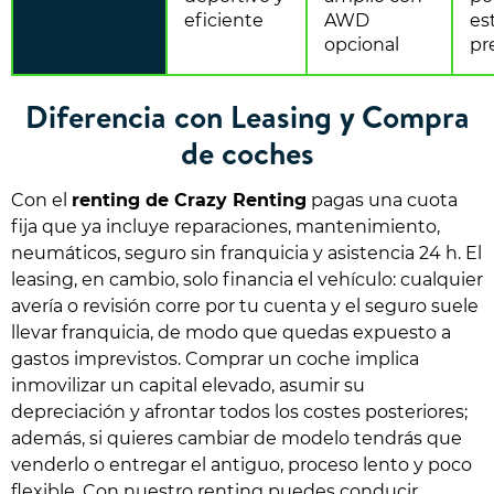
eficiente
AWD
est
opcional
pr
Diferencia con Leasing y Compra
de coches
Con el
renting de Crazy Renting
pagas una cuota
fija que ya incluye reparaciones, mantenimiento,
neumáticos, seguro sin franquicia y asistencia 24 h. El
leasing, en cambio, solo financia el vehículo: cualquier
avería o revisión corre por tu cuenta y el seguro suele
llevar franquicia, de modo que quedas expuesto a
gastos imprevistos. Comprar un coche implica
inmovilizar un capital elevado, asumir su
depreciación y afrontar todos los costes posteriores;
además, si quieres cambiar de modelo tendrás que
venderlo o entregar el antiguo, proceso lento y poco
flexible. Con nuestro renting puedes conducir