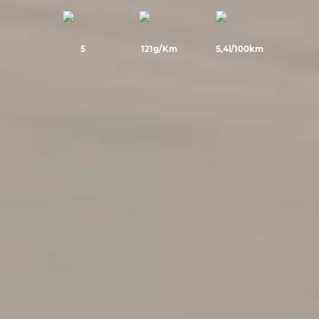
5
121g/Km
5,4l/100km